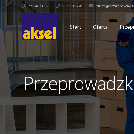
22 644 56 20
501 501 291
biuro@przeprowadzki
Start
Oferta
Przep
Przeprowadzki