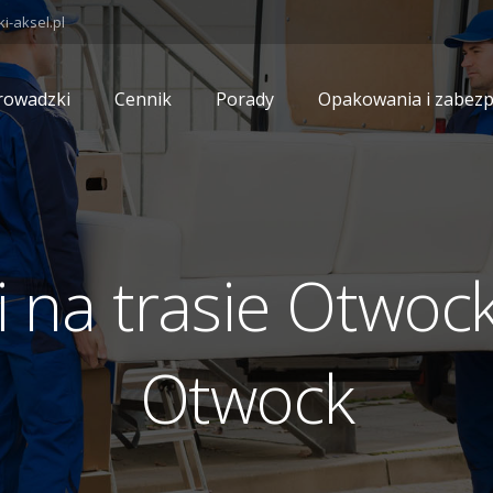
-aksel.pl
rowadzki
Cennik
Porady
Opakowania i zabezp
 na trasie Otwoc
Otwock