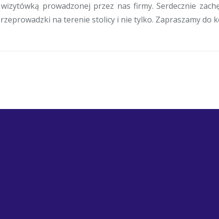
 wizytówką prowadzonej przez nas firmy. Serdecznie zach
rzeprowadzki na terenie stolicy i nie tylko. Zapraszamy do 