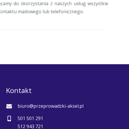
ęcamy do skorzystania z naszych usług wszystkie
kontaktu mailowego lub telefonicznego.
Kontakt
biuro@przeprowadzki-aksel.pl
501 501 291
512 943 721