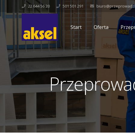
22 644 56 20
501 501 291
biuro@przeprowadzki
Start
Oferta
Przep
Przeprowad